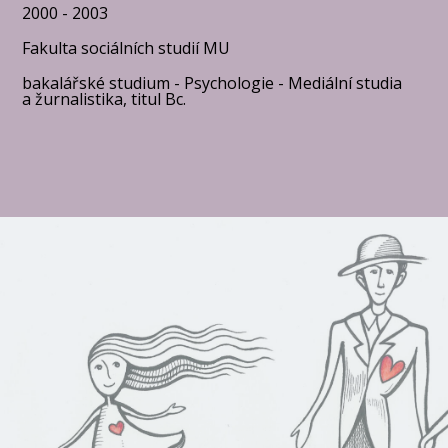
2000 - 2003
Fakulta sociálních studií MU
bakalářské studium - Psychologie - Mediální studia
a žurnalistika, titul Bc.