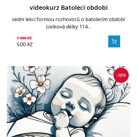
videokurz Batolecí období
sedm lekcí formou rozhovorů o batolecím období
(celková délky 114…
1 000
Kč
500
Kč
-38%