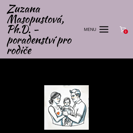
Zuzana
Masopustová,
Ph.D. -
MENU
0
poradenství pro
rodiče