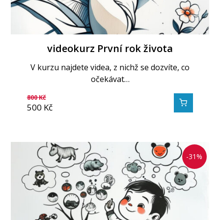
videokurz První rok života
V kurzu najdete videa, z nichž se dozvíte, co
očekávat…
800
Kč
500
Kč
-31%