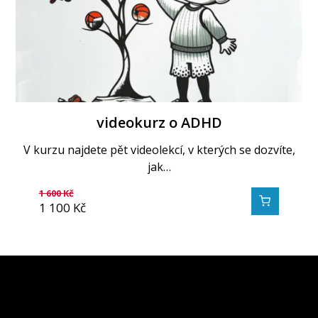
videokurz o ADHD
V kurzu najdete pět videolekcí, v kterých se dozvíte,
jak…
1 600
Kč
1 100
Kč