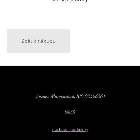
Zpět k nákupu
Zuzana Masopustová, IČO 02556201
GDPR
obchodní podmínky