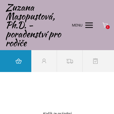
Zuzana
Masopustová,
Ph.D. -
MENU
0
poradenství pro
rodiče
Košík je prázdný