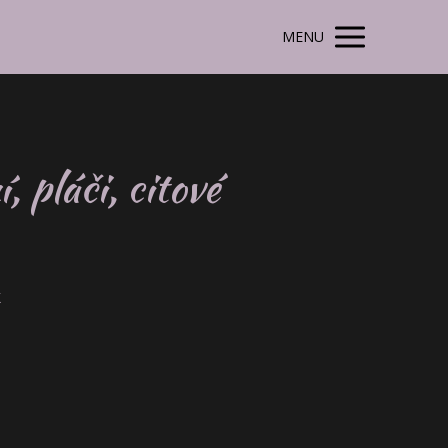
MENU
 pláči, citové
k