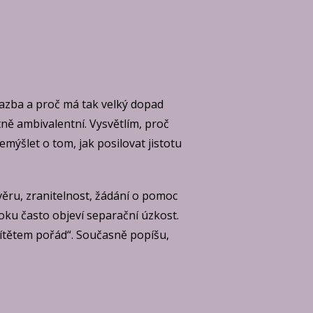
vazba a proč má tak velký dopad
tně ambivalentní. Vysvětlím, proč
emýšlet o tom, jak posilovat jistotu
věru, zranitelnost, žádání o pomoc
oku často objeví separační úzkost.
 dítětem pořád“. Současně popíšu,