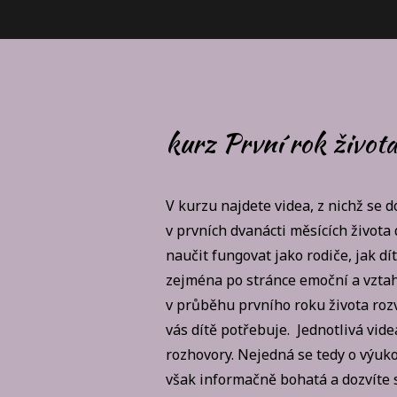
kurz První rok života
V kurzu najdete videa, z nichž se d
v prvních dvanácti měsících života d
naučit fungovat jako rodiče, jak dí
zejména po stránce emoční a vztaho
v průběhu prvního roku života rozv
vás dítě potřebuje. Jednotlivá vid
rozhovory. Nejedná se tedy o výuko
však informačně bohatá a dozvíte 