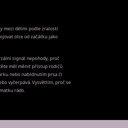
ly mezi dětmi podle zralosti
ojovat otce od začátku jako
rzální signál nepohody, proč
ítěte měl měnit přístup rodičů
čárku nebo nabídnutím prsa či
nebo vyčerpává. Vysvětlím, proč se
o matku rádo.