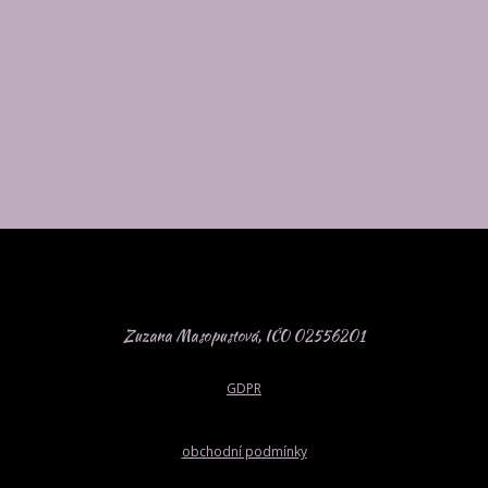
Zuzana Masopustová, IČO 02556201
GDPR
obchodní podmínky