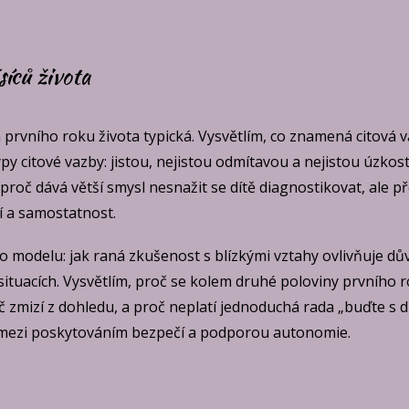
síců života
 prvního roku života typická. Vysvětlím, co znamená citová 
py citové vazby: jistou, nejistou odmítavou a nejistou úzkos
 proč dává větší smysl nesnažit se dítě diagnostikovat, ale př
í a samostatnost.
o modelu: jak raná zkušenost s blízkými vztahy ovlivňuje dů
ituacích. Vysvětlím, proč se kolem druhé poloviny prvního r
dič zmizí z dohledu, a proč neplatí jednoduchá rada „buďte s
 mezi poskytováním bezpečí a podporou autonomie.