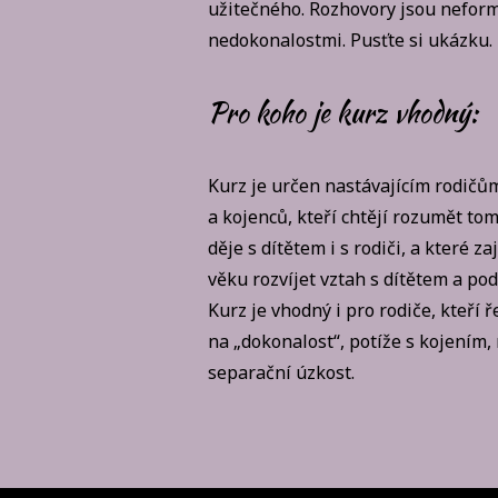
užitečného. Rozhovory jsou nefor
nedokonalostmi. Pusťte si ukázku.
Pro koho je kurz vhodný:
Kurz je určen nastávajícím rodič
a kojenců, kteří chtějí rozumět to
děje s dítětem i s rodiči, a které za
věku rozvíjet vztah s dítětem a po
Kurz je vhodný i pro rodiče, kteří ř
na „dokonalost“, potíže s kojením,
separační úzkost.