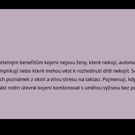
itelným benefitům kojení nejsou ženy, které nekojí, autom
omplikují nebo které mohou vést k rozhodnutí dítě nekojit. 
h poznámek z okolí a vlivu stresu na laktaci. Pojmenuji, kdy
ást rodin úlevné kojení kombinovat s umělou výživou bez po