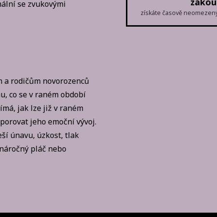
zakou
mální se zvukovými
získáte časově neomezený 
ům a rodičům novorozenců
mu, co se v raném období
jímá, jak lze již v raném
dporovat jeho emoční vývoj.
eší únavu, úzkost, tlak
 náročný pláč nebo