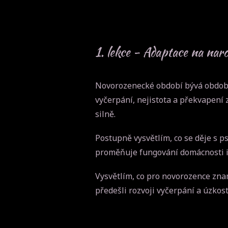
1. lekce - Adaptace na naro
Novorozenecké období bývá obdobím
vyčerpání, nejistota a překvapení 
silně.
Postupně vysvětlím, co se děje s ps
proměňuje fungování domácnosti i 
Vysvětlím, co pro novorozence zna
předešli rozvoji vyčerpání a úzkos