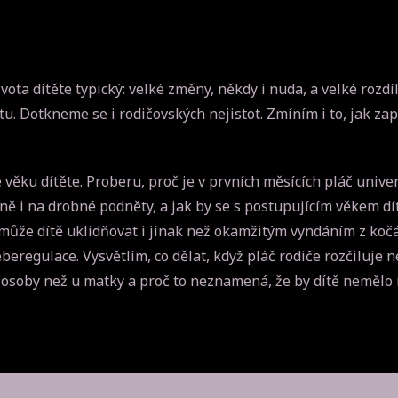
vota dítěte typický: velké změny, někdy i nuda, a velké rozdí
 Dotkneme se i rodičovských nejistot. Zmíním i to, jak zap
 věku dítěte. Proberu, proč je v prvních měsících pláč unive
vně i na drobné podněty, a jak by se s postupujícím věkem d
ič může dítě uklidňovat i jinak než okamžitým vyndáním z ko
beregulace. Vysvětlím, co dělat, když pláč rodiče rozčiluje 
iné osoby než u matky a proč to neznamená, že by dítě neměl