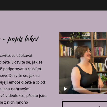
Video
 - popis lekcí
přehrávač
ozvíte, co očekávat
ítěte. Dozvíte se, jak se
tě podporovat a rozvíjet
vé. Dozvíte se, jak se
íjejí emoce dítěte a co od
ea jsou nahranými
vé videolekce, přesto jsou
se z nich mnoho