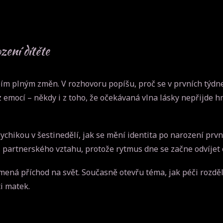
zení dítěte
 plným změn. V rozhovoru popíšu, proč se v prvních týdnec
z emocí – někdy i z toho, že očekávaná vlna lásky nepřijde h
ychikou v šestinedělí, jak se mění identita po narození prvn
partnerského vztahu, protože rytmus dne se začne odvíjet o
mená příchod na svět. Současně otevřu téma, jak péči rozdě
ti matek.