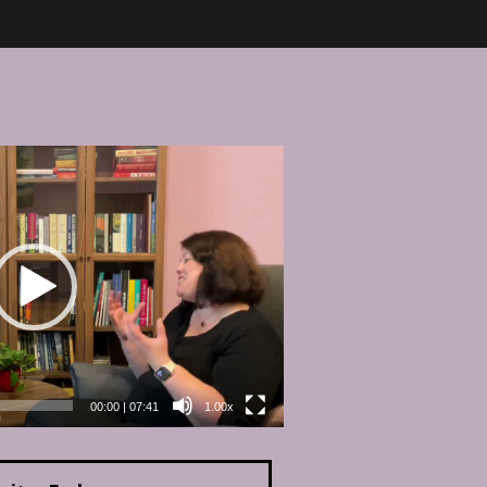
00:00
|
07:41
1.00x