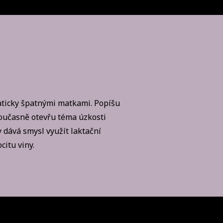
aticky špatnými matkami. Popíšu
Současně otevřu téma úzkosti
 dává smysl využít laktační
citu viny.